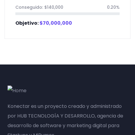
Conseguido:
$
140,000
0.20%
Objetivo:
$
70,000,000
Konectar es un proyecto creado y administrado
por HUB TECNOLOGÍA Y DESARROLLO, agencia de
desarrollo de software y marketing digital para